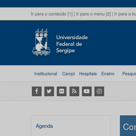
Ir para o conteúdo [1]
|
Ir para o menu [2]
|
Ir para a b
Institucional
Campi
Hospitais
Ensino
Pesqui
Facebook
Twitter
Flickr
RSS
Youtube
Instagram
Con
Agenda