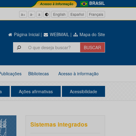
BRASIL
a+
a-
a
English
Español
Français
Página Inicial
|
WEBMAIL
|
Mapa do Site
Publicações
Bibliotecas
Acesso à informação
a
Ações afirmativas
Acessibilidade
Sistemas integrados